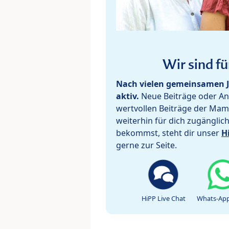
Wir sind fü
Nach vielen gemeinsamen J
aktiv.
Neue Beiträge oder Ant
wertvollen Beiträge der Mam
weiterhin für dich zugänglic
bekommst, steht dir unser
H
gerne zur Seite.
HiPP Live Chat
Whats-App