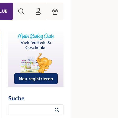
Suche
HiPP Mein Babyclub
Warenkorb
LUB
Viele Vorteile &
Geschenke
Neu registrieren
Suche
Suche