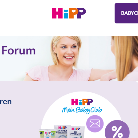
BABYC
eren