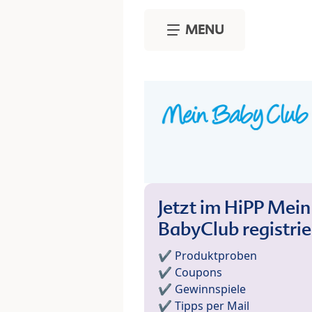
Skip to main content
MENU
Jetzt im HiPP Mein
BabyClub registri
✔️ Produktproben
✔️ Coupons
✔️ Gewinnspiele
✔️ Tipps per Mail