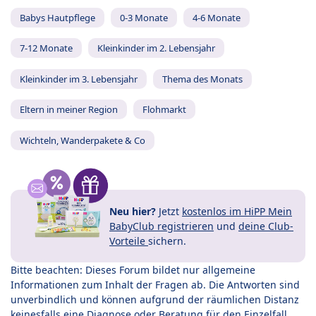
Babys Hautpflege
0-3 Monate
4-6 Monate
7-12 Monate
Kleinkinder im 2. Lebensjahr
Kleinkinder im 3. Lebensjahr
Thema des Monats
Eltern in meiner Region
Flohmarkt
Wichteln, Wanderpakete & Co
Neu hier?
Jetzt
kostenlos im HiPP Mein
BabyClub registrieren
und
deine Club-
Vorteile
sichern.
Bitte beachten: Dieses Forum bildet nur allgemeine
Informationen zum Inhalt der Fragen ab. Die Antworten sind
unverbindlich und können aufgrund der räumlichen Distanz
keinesfalls eine Diagnose oder Beratung für den Einzelfall