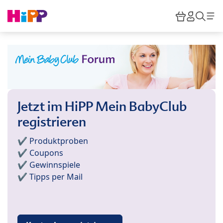
Skip to main content
Warenkor
HiPP M
Such
Jetzt im HiPP Mein BabyClub
registrieren
✔️ Produktproben
✔️ Coupons
✔️ Gewinnspiele
✔️ Tipps per Mail