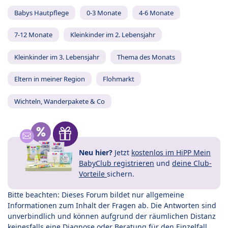
Babys Hautpflege
0-3 Monate
4-6 Monate
7-12 Monate
Kleinkinder im 2. Lebensjahr
Kleinkinder im 3. Lebensjahr
Thema des Monats
Eltern in meiner Region
Flohmarkt
Wichteln, Wanderpakete & Co
Neu hier?
Jetzt
kostenlos im HiPP Mein
BabyClub registrieren
und
deine Club-
Vorteile
sichern.
Bitte beachten: Dieses Forum bildet nur allgemeine
Informationen zum Inhalt der Fragen ab. Die Antworten sind
unverbindlich und können aufgrund der räumlichen Distanz
keinesfalls eine Diagnose oder Beratung für den Einzelfall