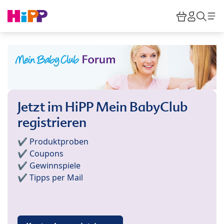
Skip to main content
Warenkor
HiPP M
Such
Jetzt im HiPP Mein BabyClub
registrieren
✔️ Produktproben
✔️ Coupons
✔️ Gewinnspiele
✔️ Tipps per Mail