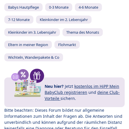
Babys Hautpflege
0-3 Monate
4-6 Monate
7-12 Monate
Kleinkinder im 2. Lebensjahr
Kleinkinder im 3. Lebensjahr
Thema des Monats
Eltern in meiner Region
Flohmarkt
Wichteln, Wanderpakete & Co
Neu hier?
Jetzt
kostenlos im HiPP Mein
BabyClub registrieren
und
deine Club-
Vorteile
sichern.
Bitte beachten: Dieses Forum bildet nur allgemeine
Informationen zum Inhalt der Fragen ab. Die Antworten sind
unverbindlich und können aufgrund der räumlichen Distanz
keinesfalls eine Diagnose oder Beratung für den Einzelfall