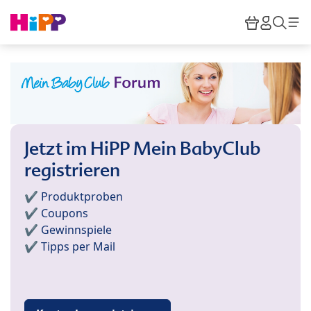
Skip to main content
Warenkor
HiPP M
Such
Jetzt im HiPP Mein BabyClub
registrieren
✔️ Produktproben
✔️ Coupons
✔️ Gewinnspiele
✔️ Tipps per Mail