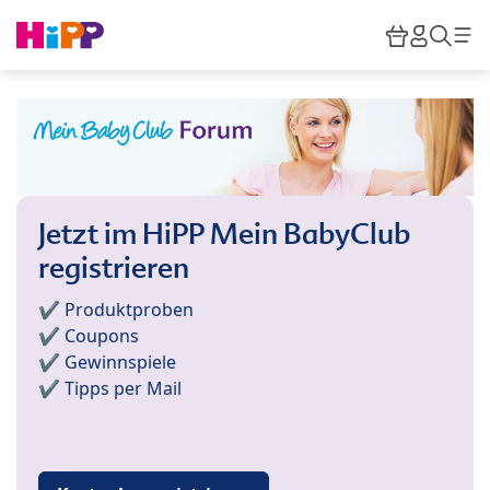
Skip to main content
Warenkor
HiPP M
Such
Jetzt im HiPP Mein BabyClub
registrieren
✔️ Produktproben
✔️ Coupons
✔️ Gewinnspiele
✔️ Tipps per Mail