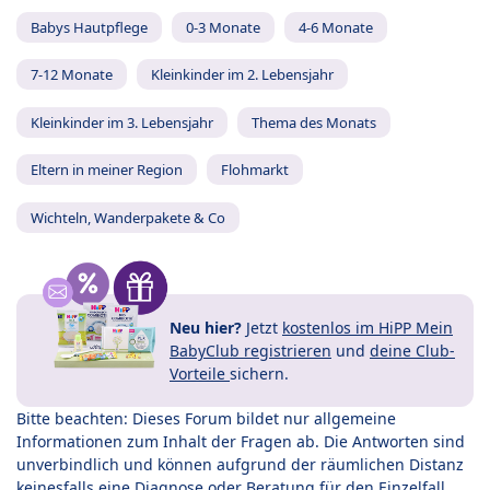
Babys Hautpflege
0-3 Monate
4-6 Monate
7-12 Monate
Kleinkinder im 2. Lebensjahr
Kleinkinder im 3. Lebensjahr
Thema des Monats
Eltern in meiner Region
Flohmarkt
Wichteln, Wanderpakete & Co
Neu hier?
Jetzt
kostenlos im HiPP Mein
BabyClub registrieren
und
deine Club-
Vorteile
sichern.
Bitte beachten: Dieses Forum bildet nur allgemeine
Informationen zum Inhalt der Fragen ab. Die Antworten sind
unverbindlich und können aufgrund der räumlichen Distanz
keinesfalls eine Diagnose oder Beratung für den Einzelfall