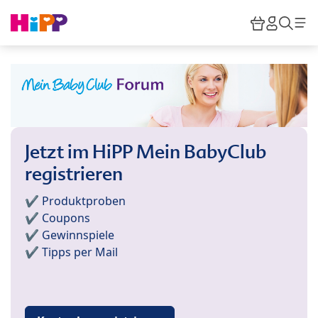
Skip to main content
Warenkor
HiPP M
Such
Jetzt im HiPP Mein BabyClub
registrieren
✔️ Produktproben
✔️ Coupons
✔️ Gewinnspiele
✔️ Tipps per Mail