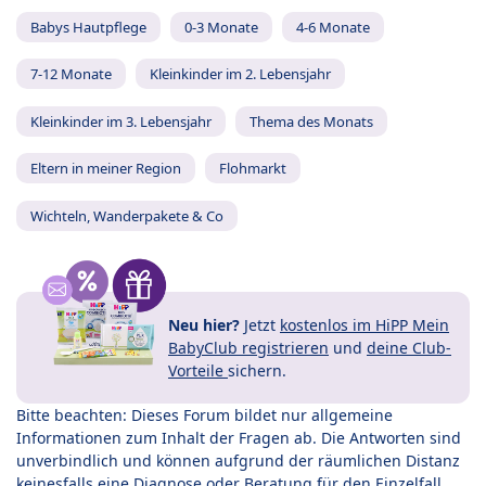
Babys Hautpflege
0-3 Monate
4-6 Monate
7-12 Monate
Kleinkinder im 2. Lebensjahr
Kleinkinder im 3. Lebensjahr
Thema des Monats
Eltern in meiner Region
Flohmarkt
Wichteln, Wanderpakete & Co
Neu hier?
Jetzt
kostenlos im HiPP Mein
BabyClub registrieren
und
deine Club-
Vorteile
sichern.
Bitte beachten: Dieses Forum bildet nur allgemeine
Informationen zum Inhalt der Fragen ab. Die Antworten sind
unverbindlich und können aufgrund der räumlichen Distanz
keinesfalls eine Diagnose oder Beratung für den Einzelfall