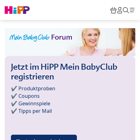
Skip to main content
Warenkor
HiPP M
Such
Jetzt im HiPP Mein BabyClub
registrieren
✔️ Produktproben
✔️ Coupons
✔️ Gewinnspiele
✔️ Tipps per Mail