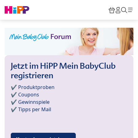
Skip to main content
Warenkor
HiPP M
Such
Jetzt im HiPP Mein BabyClub
registrieren
✔️ Produktproben
✔️ Coupons
✔️ Gewinnspiele
✔️ Tipps per Mail