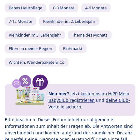
Babys Hautpflege
0-3 Monate
4-6 Monate
7-12 Monate
Kleinkinder im 2. Lebensjahr
Kleinkinder im 3. Lebensjahr
Thema des Monats
Eltern in meiner Region
Flohmarkt
Wichteln, Wanderpakete & Co
Neu hier?
Jetzt
kostenlos im HiPP Mein
BabyClub registrieren
und
deine Club-
Vorteile
sichern.
Bitte beachten: Dieses Forum bildet nur allgemeine
Informationen zum Inhalt der Fragen ab. Die Antworten sind
unverbindlich und können aufgrund der räumlichen Distanz
keinesfalls eine Diagnose oder Beratung für den Einzelfall