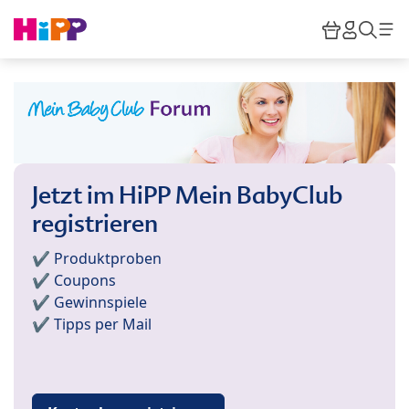
Skip to main content
Warenkor
HiPP M
Such
Jetzt im HiPP Mein BabyClub
registrieren
✔️ Produktproben
✔️ Coupons
✔️ Gewinnspiele
✔️ Tipps per Mail