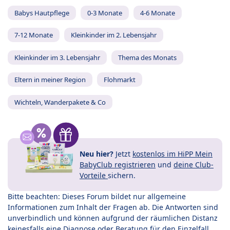
Babys Hautpflege
0-3 Monate
4-6 Monate
7-12 Monate
Kleinkinder im 2. Lebensjahr
Kleinkinder im 3. Lebensjahr
Thema des Monats
Eltern in meiner Region
Flohmarkt
Wichteln, Wanderpakete & Co
Neu hier?
Jetzt
kostenlos im HiPP Mein
BabyClub registrieren
und
deine Club-
Vorteile
sichern.
Bitte beachten: Dieses Forum bildet nur allgemeine
Informationen zum Inhalt der Fragen ab. Die Antworten sind
unverbindlich und können aufgrund der räumlichen Distanz
keinesfalls eine Diagnose oder Beratung für den Einzelfall