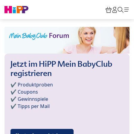
Skip to main content
Warenkor
HiPP M
Such
Jetzt im HiPP Mein BabyClub
registrieren
✔️ Produktproben
✔️ Coupons
✔️ Gewinnspiele
✔️ Tipps per Mail