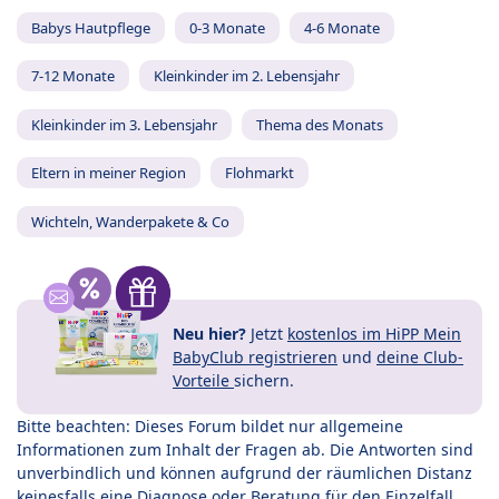
Babys Hautpflege
0-3 Monate
4-6 Monate
7-12 Monate
Kleinkinder im 2. Lebensjahr
Kleinkinder im 3. Lebensjahr
Thema des Monats
Eltern in meiner Region
Flohmarkt
Wichteln, Wanderpakete & Co
Neu hier?
Jetzt
kostenlos im HiPP Mein
BabyClub registrieren
und
deine Club-
Vorteile
sichern.
Bitte beachten: Dieses Forum bildet nur allgemeine
Informationen zum Inhalt der Fragen ab. Die Antworten sind
unverbindlich und können aufgrund der räumlichen Distanz
keinesfalls eine Diagnose oder Beratung für den Einzelfall