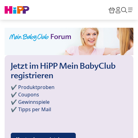
Skip to main content
Warenkor
HiPP M
Such
Jetzt im HiPP Mein BabyClub
registrieren
✔️ Produktproben
✔️ Coupons
✔️ Gewinnspiele
✔️ Tipps per Mail