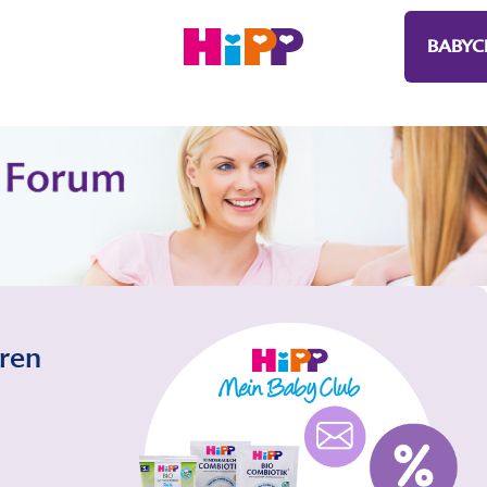
BABYC
eren