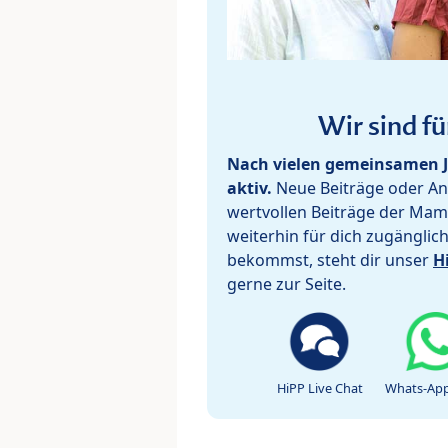
Wir sind fü
Nach vielen gemeinsamen J
aktiv.
Neue Beiträge oder Ant
wertvollen Beiträge der Mam
weiterhin für dich zugänglic
bekommst, steht dir unser
H
gerne zur Seite.
HiPP Live Chat
Whats-App