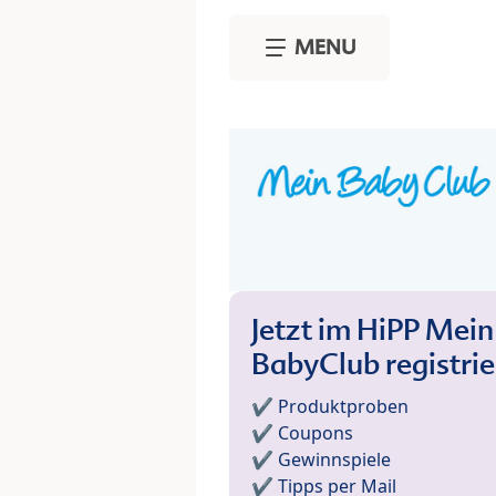
Skip to main content
MENU
Jetzt im HiPP Mein
BabyClub registri
✔️ Produktproben
✔️ Coupons
✔️ Gewinnspiele
✔️ Tipps per Mail