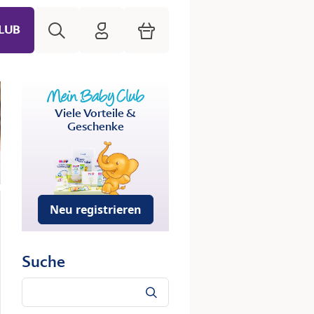
Suche
HiPP Mein Babyclub
Warenkorb
LUB
Viele Vorteile &
Geschenke
Neu registrieren
Suche
Suche