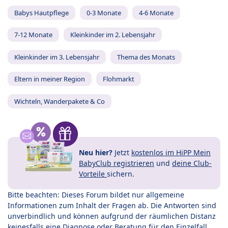
Babys Hautpflege
0-3 Monate
4-6 Monate
7-12 Monate
Kleinkinder im 2. Lebensjahr
Kleinkinder im 3. Lebensjahr
Thema des Monats
Eltern in meiner Region
Flohmarkt
Wichteln, Wanderpakete & Co
Neu hier?
Jetzt
kostenlos im HiPP Mein
BabyClub registrieren
und
deine Club-
Vorteile
sichern.
Bitte beachten: Dieses Forum bildet nur allgemeine
Informationen zum Inhalt der Fragen ab. Die Antworten sind
unverbindlich und können aufgrund der räumlichen Distanz
keinesfalls eine Diagnose oder Beratung für den Einzelfall