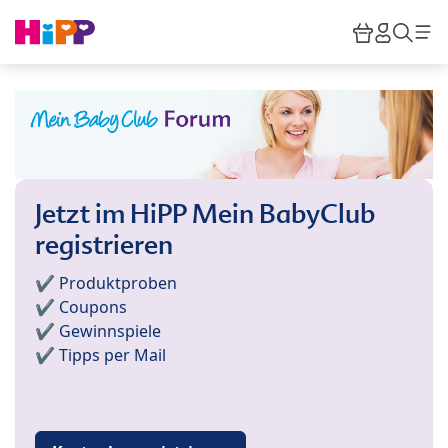
Skip to main content
Warenkor
HiPP M
Such
Jetzt im HiPP Mein BabyClub
registrieren
✔️ Produktproben
✔️ Coupons
✔️ Gewinnspiele
✔️ Tipps per Mail