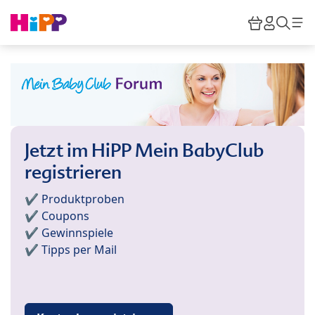
Skip to main content
Warenkor
HiPP M
Such
Jetzt im HiPP Mein BabyClub
registrieren
✔️ Produktproben
✔️ Coupons
✔️ Gewinnspiele
✔️ Tipps per Mail