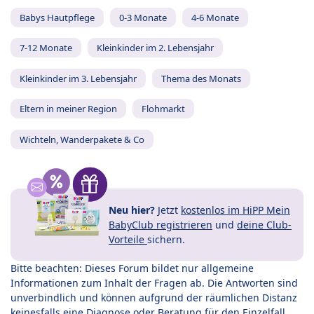
Babys Hautpflege
0-3 Monate
4-6 Monate
7-12 Monate
Kleinkinder im 2. Lebensjahr
Kleinkinder im 3. Lebensjahr
Thema des Monats
Eltern in meiner Region
Flohmarkt
Wichteln, Wanderpakete & Co
Neu hier?
Jetzt
kostenlos im HiPP Mein
BabyClub registrieren
und
deine Club-
Vorteile
sichern.
Bitte beachten: Dieses Forum bildet nur allgemeine
Informationen zum Inhalt der Fragen ab. Die Antworten sind
unverbindlich und können aufgrund der räumlichen Distanz
keinesfalls eine Diagnose oder Beratung für den Einzelfall