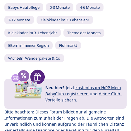
Babys Hautpflege
0-3 Monate
4-6 Monate
7-12 Monate
Kleinkinder im 2. Lebensjahr
Kleinkinder im 3. Lebensjahr
Thema des Monats
Eltern in meiner Region
Flohmarkt
Wichteln, Wanderpakete & Co
Neu hier?
Jetzt
kostenlos im HiPP Mein
BabyClub registrieren
und
deine Club-
Vorteile
sichern.
Bitte beachten: Dieses Forum bildet nur allgemeine
Informationen zum Inhalt der Fragen ab. Die Antworten sind
unverbindlich und können aufgrund der räumlichen Distanz
keinesfalls eine Diagnose oder Beratung für den Einzelfall