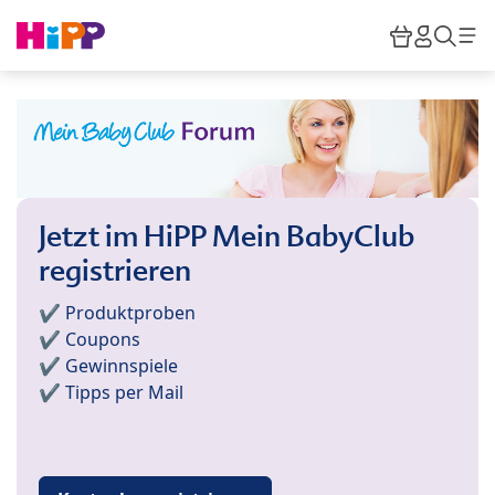
Skip to main content
Warenkor
HiPP M
Such
Jetzt im HiPP Mein BabyClub
registrieren
✔️ Produktproben
✔️ Coupons
✔️ Gewinnspiele
✔️ Tipps per Mail