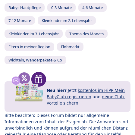
Babys Hautpflege
0-3 Monate
4-6 Monate
7-12 Monate
Kleinkinder im 2. Lebensjahr
Kleinkinder im 3. Lebensjahr
Thema des Monats
Eltern in meiner Region
Flohmarkt
Wichteln, Wanderpakete & Co
Neu hier?
Jetzt
kostenlos im HiPP Mein
BabyClub registrieren
und
deine Club-
Vorteile
sichern.
Bitte beachten: Dieses Forum bildet nur allgemeine
Informationen zum Inhalt der Fragen ab. Die Antworten sind
unverbindlich und können aufgrund der räumlichen Distanz
keinesfalls eine Diagnose oder Beratung für den Einzelfall