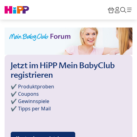
Skip to main content
Warenkor
HiPP M
Such
Jetzt im HiPP Mein BabyClub
registrieren
✔️ Produktproben
✔️ Coupons
✔️ Gewinnspiele
✔️ Tipps per Mail