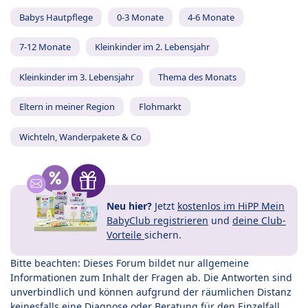
Babys Hautpflege
0-3 Monate
4-6 Monate
7-12 Monate
Kleinkinder im 2. Lebensjahr
Kleinkinder im 3. Lebensjahr
Thema des Monats
Eltern in meiner Region
Flohmarkt
Wichteln, Wanderpakete & Co
Neu hier?
Jetzt
kostenlos im HiPP Mein
BabyClub registrieren
und
deine Club-
Vorteile
sichern.
Bitte beachten: Dieses Forum bildet nur allgemeine
Informationen zum Inhalt der Fragen ab. Die Antworten sind
unverbindlich und können aufgrund der räumlichen Distanz
keinesfalls eine Diagnose oder Beratung für den Einzelfall