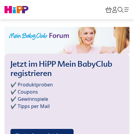
Skip to main content
Warenkor
HiPP M
Such
Jetzt im HiPP Mein BabyClub
registrieren
✔️ Produktproben
✔️ Coupons
✔️ Gewinnspiele
✔️ Tipps per Mail