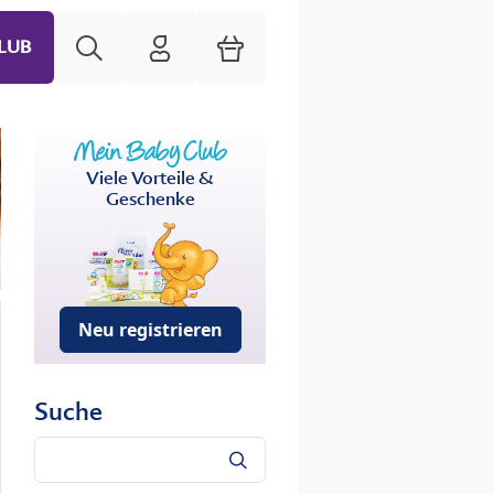
Suche
HiPP Mein Babyclub
Warenkorb
LUB
Viele Vorteile &
Geschenke
Neu registrieren
Suche
Suche