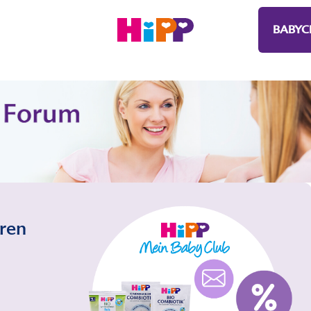
BABYC
eren