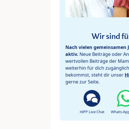
Wir sind fü
Nach vielen gemeinsamen J
aktiv.
Neue Beiträge oder Ant
wertvollen Beiträge der Mam
weiterhin für dich zugänglic
bekommst, steht dir unser
H
gerne zur Seite.
HiPP Live Chat
Whats-App