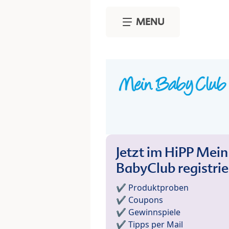
Skip to main content
MENU
Jetzt im HiPP Mein
BabyClub registri
✔️ Produktproben
✔️ Coupons
✔️ Gewinnspiele
✔️ Tipps per Mail