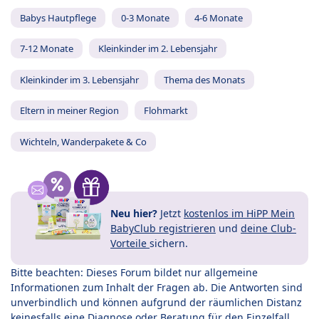
Babys Hautpflege
0-3 Monate
4-6 Monate
7-12 Monate
Kleinkinder im 2. Lebensjahr
Kleinkinder im 3. Lebensjahr
Thema des Monats
Eltern in meiner Region
Flohmarkt
Wichteln, Wanderpakete & Co
Neu hier?
Jetzt
kostenlos im HiPP Mein
BabyClub registrieren
und
deine Club-
Vorteile
sichern.
Bitte beachten: Dieses Forum bildet nur allgemeine
Informationen zum Inhalt der Fragen ab. Die Antworten sind
unverbindlich und können aufgrund der räumlichen Distanz
keinesfalls eine Diagnose oder Beratung für den Einzelfall