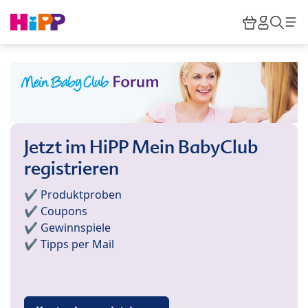
Skip to main content
Warenkor
HiPP M
Such
Jetzt im HiPP Mein BabyClub
registrieren
✔️ Produktproben
✔️ Coupons
✔️ Gewinnspiele
✔️ Tipps per Mail