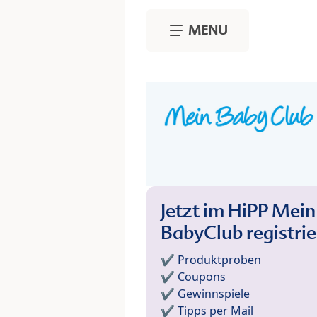
Skip to main content
MENU
Jetzt im HiPP Mein
BabyClub registri
✔️ Produktproben
✔️ Coupons
✔️ Gewinnspiele
✔️ Tipps per Mail