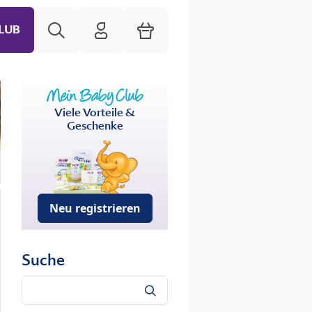
Suche
HiPP Mein Babyclub
Warenkorb
LUB
Viele Vorteile &
Geschenke
Neu registrieren
Suche
Suche