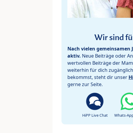
Wir sind fü
Nach vielen gemeinsamen J
aktiv.
Neue Beiträge oder Ant
wertvollen Beiträge der Mam
weiterhin für dich zugänglic
bekommst, steht dir unser
H
gerne zur Seite.
HiPP Live Chat
Whats-App