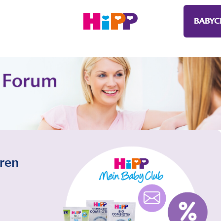
BABYC
eren