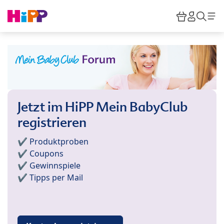
Skip to main content
Warenkor
HiPP M
Such
Jetzt im HiPP Mein BabyClub
registrieren
✔️ Produktproben
✔️ Coupons
✔️ Gewinnspiele
✔️ Tipps per Mail