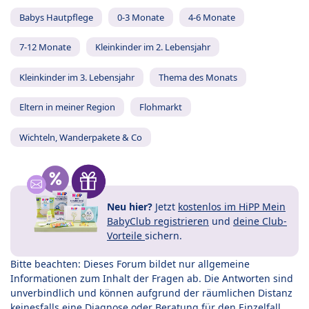
Babys Hautpflege
0-3 Monate
4-6 Monate
7-12 Monate
Kleinkinder im 2. Lebensjahr
Kleinkinder im 3. Lebensjahr
Thema des Monats
Eltern in meiner Region
Flohmarkt
Wichteln, Wanderpakete & Co
Neu hier?
Jetzt
kostenlos im HiPP Mein
BabyClub registrieren
und
deine Club-
Vorteile
sichern.
Bitte beachten: Dieses Forum bildet nur allgemeine
Informationen zum Inhalt der Fragen ab. Die Antworten sind
unverbindlich und können aufgrund der räumlichen Distanz
keinesfalls eine Diagnose oder Beratung für den Einzelfall