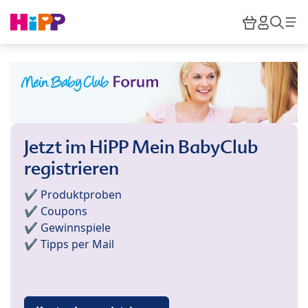
Skip to main content
Warenkor
HiPP M
Such
Jetzt im HiPP Mein BabyClub
registrieren
✔️ Produktproben
✔️ Coupons
✔️ Gewinnspiele
✔️ Tipps per Mail