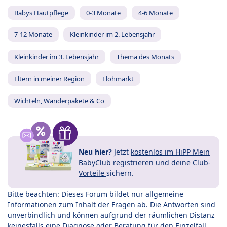
Babys Hautpflege
0-3 Monate
4-6 Monate
7-12 Monate
Kleinkinder im 2. Lebensjahr
Kleinkinder im 3. Lebensjahr
Thema des Monats
Eltern in meiner Region
Flohmarkt
Wichteln, Wanderpakete & Co
Neu hier?
Jetzt
kostenlos im HiPP Mein
BabyClub registrieren
und
deine Club-
Vorteile
sichern.
Bitte beachten: Dieses Forum bildet nur allgemeine
Informationen zum Inhalt der Fragen ab. Die Antworten sind
unverbindlich und können aufgrund der räumlichen Distanz
keinesfalls eine Diagnose oder Beratung für den Einzelfall