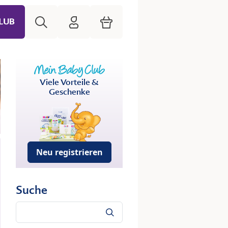
Suche
HiPP Mein Babyclub
Warenkorb
LUB
Viele Vorteile &
Geschenke
Neu registrieren
Suche
Suche