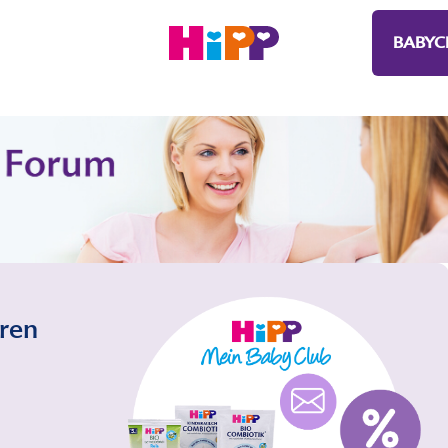
BABYC
eren