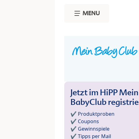
Skip to main content
MENU
Jetzt im HiPP Mein
BabyClub registri
✔️ Produktproben
✔️ Coupons
✔️ Gewinnspiele
✔️ Tipps per Mail