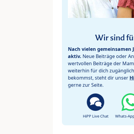
Wir sind fü
Nach vielen gemeinsamen J
aktiv.
Neue Beiträge oder Ant
wertvollen Beiträge der Mam
weiterhin für dich zugänglic
bekommst, steht dir unser
H
gerne zur Seite.
HiPP Live Chat
Whats-App