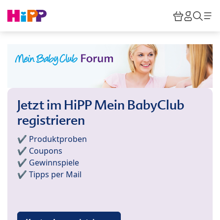
Skip to main content
Warenkor
HiPP M
Such
Jetzt im HiPP Mein BabyClub
registrieren
✔️ Produktproben
✔️ Coupons
✔️ Gewinnspiele
✔️ Tipps per Mail