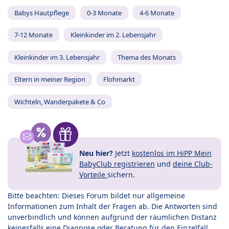
Babys Hautpflege
0-3 Monate
4-6 Monate
7-12 Monate
Kleinkinder im 2. Lebensjahr
Kleinkinder im 3. Lebensjahr
Thema des Monats
Eltern in meiner Region
Flohmarkt
Wichteln, Wanderpakete & Co
Neu hier?
Jetzt
kostenlos im HiPP Mein
BabyClub registrieren
und
deine Club-
Vorteile
sichern.
Bitte beachten: Dieses Forum bildet nur allgemeine
Informationen zum Inhalt der Fragen ab. Die Antworten sind
unverbindlich und können aufgrund der räumlichen Distanz
keinesfalls eine Diagnose oder Beratung für den Einzelfall