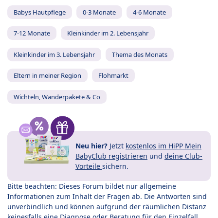
Babys Hautpflege
0-3 Monate
4-6 Monate
7-12 Monate
Kleinkinder im 2. Lebensjahr
Kleinkinder im 3. Lebensjahr
Thema des Monats
Eltern in meiner Region
Flohmarkt
Wichteln, Wanderpakete & Co
Neu hier?
Jetzt
kostenlos im HiPP Mein
BabyClub registrieren
und
deine Club-
Vorteile
sichern.
Bitte beachten: Dieses Forum bildet nur allgemeine
Informationen zum Inhalt der Fragen ab. Die Antworten sind
unverbindlich und können aufgrund der räumlichen Distanz
keinesfalls eine Diagnose oder Beratung für den Einzelfall