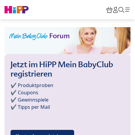
Skip to main content
Warenkor
HiPP M
Such
Jetzt im HiPP Mein BabyClub
registrieren
✔️ Produktproben
✔️ Coupons
✔️ Gewinnspiele
✔️ Tipps per Mail