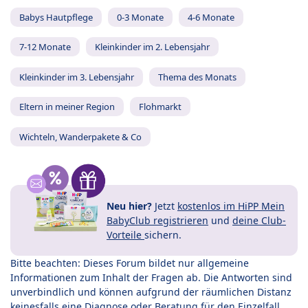
Babys Hautpflege
0-3 Monate
4-6 Monate
7-12 Monate
Kleinkinder im 2. Lebensjahr
Kleinkinder im 3. Lebensjahr
Thema des Monats
Eltern in meiner Region
Flohmarkt
Wichteln, Wanderpakete & Co
Neu hier?
Jetzt
kostenlos im HiPP Mein
BabyClub registrieren
und
deine Club-
Vorteile
sichern.
Bitte beachten: Dieses Forum bildet nur allgemeine
Informationen zum Inhalt der Fragen ab. Die Antworten sind
unverbindlich und können aufgrund der räumlichen Distanz
keinesfalls eine Diagnose oder Beratung für den Einzelfall