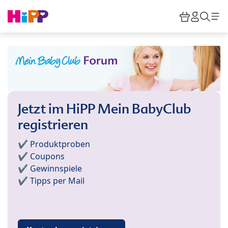
Skip to main content
Warenkor
HiPP M
Such
Jetzt im HiPP Mein BabyClub
registrieren
✔️ Produktproben
✔️ Coupons
✔️ Gewinnspiele
✔️ Tipps per Mail