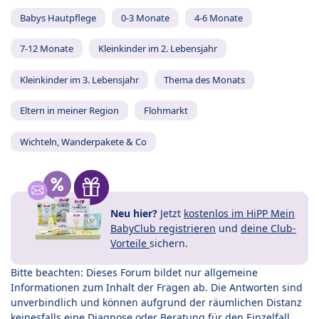
Babys Hautpflege
0-3 Monate
4-6 Monate
7-12 Monate
Kleinkinder im 2. Lebensjahr
Kleinkinder im 3. Lebensjahr
Thema des Monats
Eltern in meiner Region
Flohmarkt
Wichteln, Wanderpakete & Co
Neu hier?
Jetzt
kostenlos im HiPP Mein
BabyClub registrieren
und
deine Club-
Vorteile
sichern.
Bitte beachten: Dieses Forum bildet nur allgemeine
Informationen zum Inhalt der Fragen ab. Die Antworten sind
unverbindlich und können aufgrund der räumlichen Distanz
keinesfalls eine Diagnose oder Beratung für den Einzelfall