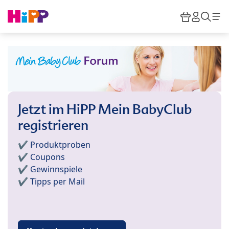
Skip to main content
Warenkor
HiPP M
Such
Jetzt im HiPP Mein BabyClub
registrieren
✔️ Produktproben
✔️ Coupons
✔️ Gewinnspiele
✔️ Tipps per Mail