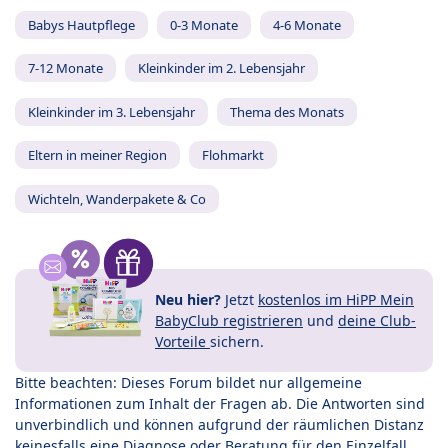
Babys Hautpflege
0-3 Monate
4-6 Monate
7-12 Monate
Kleinkinder im 2. Lebensjahr
Kleinkinder im 3. Lebensjahr
Thema des Monats
Eltern in meiner Region
Flohmarkt
Wichteln, Wanderpakete & Co
Neu hier?
Jetzt
kostenlos im HiPP Mein
BabyClub registrieren
und
deine Club-
Vorteile
sichern.
Bitte beachten: Dieses Forum bildet nur allgemeine
Informationen zum Inhalt der Fragen ab. Die Antworten sind
unverbindlich und können aufgrund der räumlichen Distanz
keinesfalls eine Diagnose oder Beratung für den Einzelfall