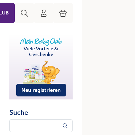
Suche
HiPP Mein Babyclub
Warenkorb
LUB
Viele Vorteile &
Geschenke
Neu registrieren
Suche
Suche