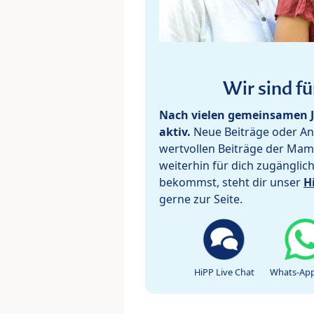
Wir sind fü
Nach vielen gemeinsamen J
aktiv.
Neue Beiträge oder Ant
wertvollen Beiträge der Mam
weiterhin für dich zugänglic
bekommst, steht dir unser
H
gerne zur Seite.
HiPP Live Chat
Whats-App