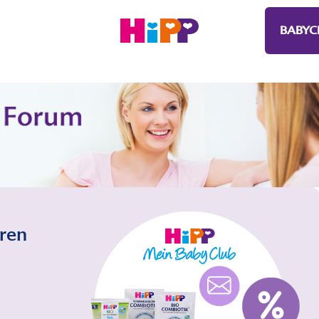
BABYC
eren