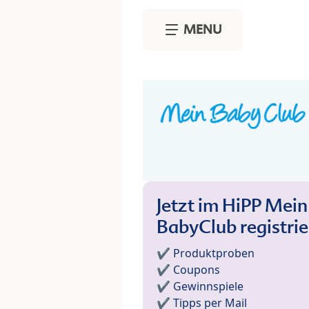
Skip to main content
MENU
Jetzt im HiPP Mein
BabyClub registri
✔️ Produktproben
✔️ Coupons
✔️ Gewinnspiele
✔️ Tipps per Mail