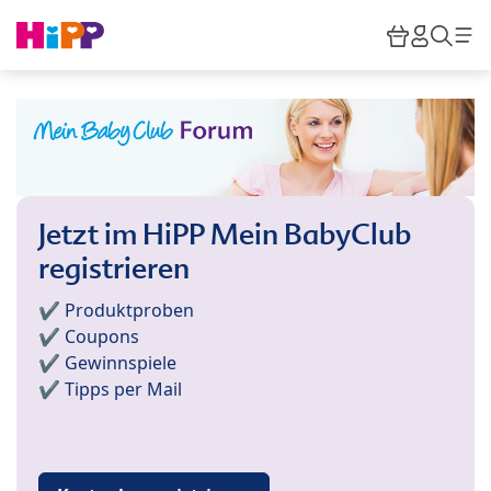
Skip to main content
Warenkor
HiPP M
Such
Jetzt im HiPP Mein BabyClub
registrieren
✔️ Produktproben
✔️ Coupons
✔️ Gewinnspiele
✔️ Tipps per Mail