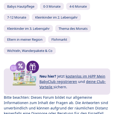
Babys Hautpflege
0-3 Monate
4-6 Monate
7-12 Monate
Kleinkinder im 2. Lebensjahr
Kleinkinder im 3. Lebensjahr
Thema des Monats
Eltern in meiner Region
Flohmarkt
Wichteln, Wanderpakete & Co
Neu hier?
Jetzt
kostenlos im HiPP Mein
BabyClub registrieren
und
deine Club-
Vorteile
sichern.
Bitte beachten: Dieses Forum bildet nur allgemeine
Informationen zum Inhalt der Fragen ab. Die Antworten sind
unverbindlich und können aufgrund der räumlichen Distanz
keinesfalls eine Diagnose oder Beratung für den Einzelfall