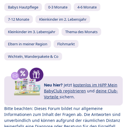
Babys Hautpflege
0-3 Monate
4-6 Monate
7-12 Monate
Kleinkinder im 2. Lebensjahr
Kleinkinder im 3. Lebensjahr
Thema des Monats
Eltern in meiner Region
Flohmarkt
Wichteln, Wanderpakete & Co
Neu hier?
Jetzt
kostenlos im HiPP Mein
BabyClub registrieren
und
deine Club-
Vorteile
sichern.
Bitte beachten: Dieses Forum bildet nur allgemeine
Informationen zum Inhalt der Fragen ab. Die Antworten sind
unverbindlich und können aufgrund der räumlichen Distanz
keinesfalls eine Diagnose oder Beratung für den Einzelfall