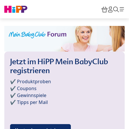
Skip to main content
Warenkor
HiPP M
Such
Jetzt im HiPP Mein BabyClub
registrieren
✔️ Produktproben
✔️ Coupons
✔️ Gewinnspiele
✔️ Tipps per Mail