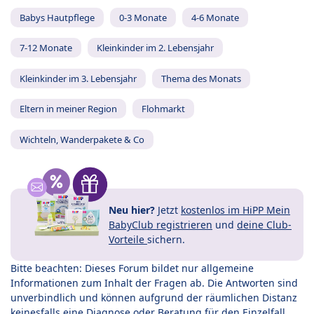
Babys Hautpflege
0-3 Monate
4-6 Monate
7-12 Monate
Kleinkinder im 2. Lebensjahr
Kleinkinder im 3. Lebensjahr
Thema des Monats
Eltern in meiner Region
Flohmarkt
Wichteln, Wanderpakete & Co
Neu hier?
Jetzt
kostenlos im HiPP Mein
BabyClub registrieren
und
deine Club-
Vorteile
sichern.
Bitte beachten: Dieses Forum bildet nur allgemeine
Informationen zum Inhalt der Fragen ab. Die Antworten sind
unverbindlich und können aufgrund der räumlichen Distanz
keinesfalls eine Diagnose oder Beratung für den Einzelfall