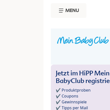
Skip to main content
MENU
Jetzt im HiPP Mein
BabyClub registri
✔️ Produktproben
✔️ Coupons
✔️ Gewinnspiele
✔️ Tipps per Mail