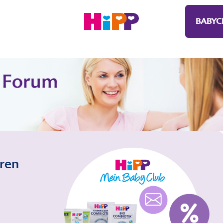
BABYC
eren