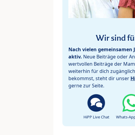
Wir sind fü
Nach vielen gemeinsamen J
aktiv.
Neue Beiträge oder Ant
wertvollen Beiträge der Mam
weiterhin für dich zugänglic
bekommst, steht dir unser
H
gerne zur Seite.
HiPP Live Chat
Whats-App