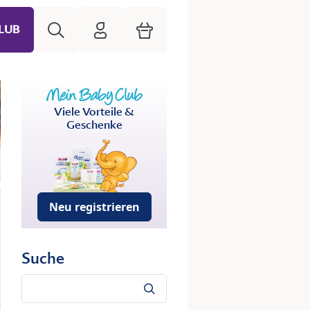
Suche
HiPP Mein Babyclub
Warenkorb
LUB
Viele Vorteile &
Geschenke
Neu registrieren
Suche
Suche