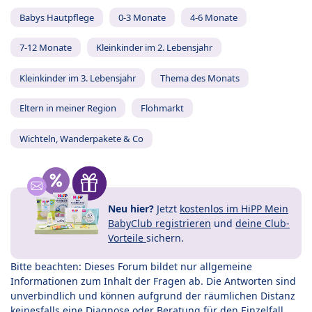
Babys Hautpflege
0-3 Monate
4-6 Monate
7-12 Monate
Kleinkinder im 2. Lebensjahr
Kleinkinder im 3. Lebensjahr
Thema des Monats
Eltern in meiner Region
Flohmarkt
Wichteln, Wanderpakete & Co
Neu hier?
Jetzt
kostenlos im HiPP Mein
BabyClub registrieren
und
deine Club-
Vorteile
sichern.
Bitte beachten: Dieses Forum bildet nur allgemeine
Informationen zum Inhalt der Fragen ab. Die Antworten sind
unverbindlich und können aufgrund der räumlichen Distanz
keinesfalls eine Diagnose oder Beratung für den Einzelfall