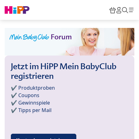
Skip to main content
Warenkor
HiPP M
Such
Jetzt im HiPP Mein BabyClub
registrieren
✔️ Produktproben
✔️ Coupons
✔️ Gewinnspiele
✔️ Tipps per Mail