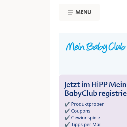
Skip to main content
MENU
Jetzt im HiPP Mein
BabyClub registri
✔️ Produktproben
✔️ Coupons
✔️ Gewinnspiele
✔️ Tipps per Mail