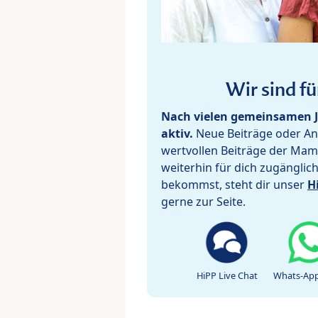
Wir sind fü
Nach vielen gemeinsamen J
aktiv.
Neue Beiträge oder Ant
wertvollen Beiträge der Mam
weiterhin für dich zugänglic
bekommst, steht dir unser
H
gerne zur Seite.
HiPP Live Chat
Whats-App