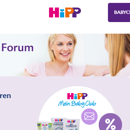
BABYC
eren