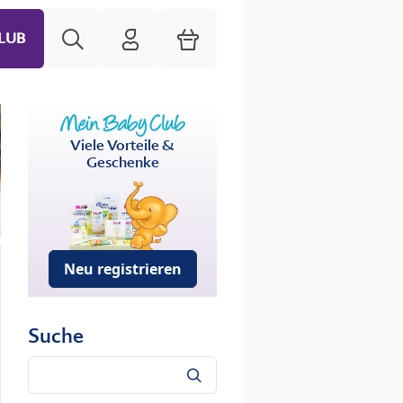
Suche
HiPP Mein Babyclub
Warenkorb
LUB
Viele Vorteile &
Geschenke
Neu registrieren
Suche
Suche