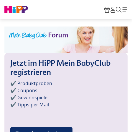
Skip to main content
Warenkor
HiPP M
Such
Jetzt im HiPP Mein BabyClub
registrieren
✔️ Produktproben
✔️ Coupons
✔️ Gewinnspiele
✔️ Tipps per Mail