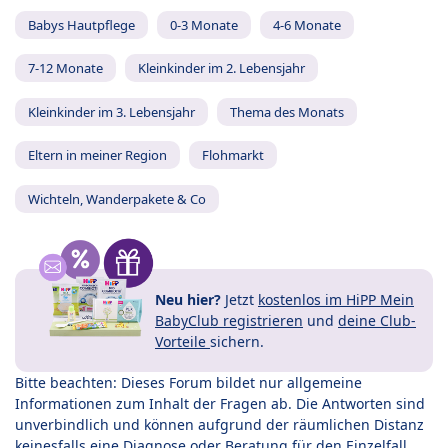
Babys Hautpflege
0-3 Monate
4-6 Monate
7-12 Monate
Kleinkinder im 2. Lebensjahr
Kleinkinder im 3. Lebensjahr
Thema des Monats
Eltern in meiner Region
Flohmarkt
Wichteln, Wanderpakete & Co
Neu hier?
Jetzt
kostenlos im HiPP Mein
BabyClub registrieren
und
deine Club-
Vorteile
sichern.
Bitte beachten: Dieses Forum bildet nur allgemeine
Informationen zum Inhalt der Fragen ab. Die Antworten sind
unverbindlich und können aufgrund der räumlichen Distanz
keinesfalls eine Diagnose oder Beratung für den Einzelfall