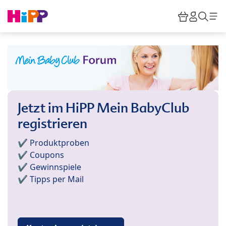
Skip to main content
Warenkor
HiPP M
Such
Jetzt im HiPP Mein BabyClub
registrieren
✔️ Produktproben
✔️ Coupons
✔️ Gewinnspiele
✔️ Tipps per Mail