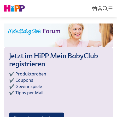
Skip to main content
Warenkor
HiPP M
Such
Jetzt im HiPP Mein BabyClub
registrieren
✔️ Produktproben
✔️ Coupons
✔️ Gewinnspiele
✔️ Tipps per Mail