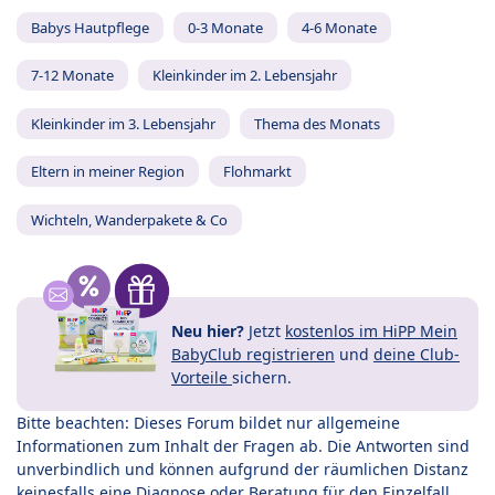
Babys Hautpflege
0-3 Monate
4-6 Monate
7-12 Monate
Kleinkinder im 2. Lebensjahr
Kleinkinder im 3. Lebensjahr
Thema des Monats
Eltern in meiner Region
Flohmarkt
Wichteln, Wanderpakete & Co
Neu hier?
Jetzt
kostenlos im HiPP Mein
BabyClub registrieren
und
deine Club-
Vorteile
sichern.
Bitte beachten: Dieses Forum bildet nur allgemeine
Informationen zum Inhalt der Fragen ab. Die Antworten sind
unverbindlich und können aufgrund der räumlichen Distanz
keinesfalls eine Diagnose oder Beratung für den Einzelfall