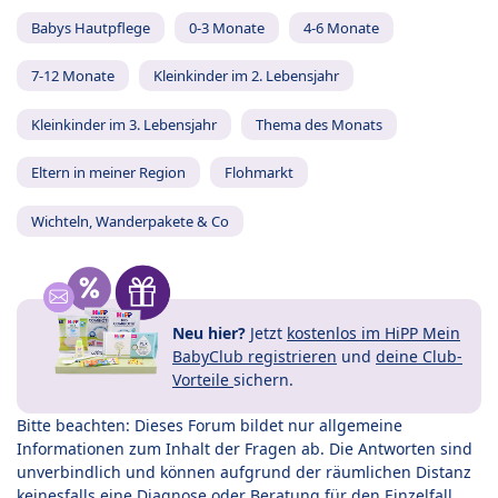
Babys Hautpflege
0-3 Monate
4-6 Monate
7-12 Monate
Kleinkinder im 2. Lebensjahr
Kleinkinder im 3. Lebensjahr
Thema des Monats
Eltern in meiner Region
Flohmarkt
Wichteln, Wanderpakete & Co
Neu hier?
Jetzt
kostenlos im HiPP Mein
BabyClub registrieren
und
deine Club-
Vorteile
sichern.
Bitte beachten: Dieses Forum bildet nur allgemeine
Informationen zum Inhalt der Fragen ab. Die Antworten sind
unverbindlich und können aufgrund der räumlichen Distanz
keinesfalls eine Diagnose oder Beratung für den Einzelfall