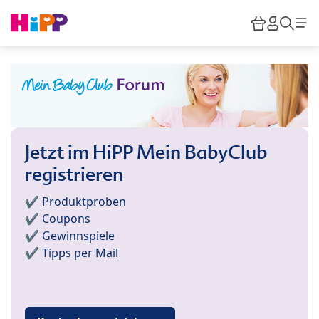
Skip to main content
Warenkor
HiPP M
Such
Jetzt im HiPP Mein BabyClub
registrieren
✔️ Produktproben
✔️ Coupons
✔️ Gewinnspiele
✔️ Tipps per Mail