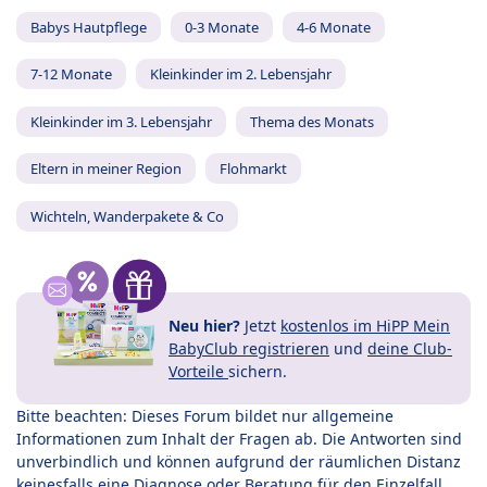
Babys Hautpflege
0-3 Monate
4-6 Monate
7-12 Monate
Kleinkinder im 2. Lebensjahr
Kleinkinder im 3. Lebensjahr
Thema des Monats
Eltern in meiner Region
Flohmarkt
Wichteln, Wanderpakete & Co
Neu hier?
Jetzt
kostenlos im HiPP Mein
BabyClub registrieren
und
deine Club-
Vorteile
sichern.
Bitte beachten: Dieses Forum bildet nur allgemeine
Informationen zum Inhalt der Fragen ab. Die Antworten sind
unverbindlich und können aufgrund der räumlichen Distanz
keinesfalls eine Diagnose oder Beratung für den Einzelfall