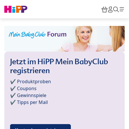
Skip to main content
Warenkor
HiPP M
Such
Jetzt im HiPP Mein BabyClub
registrieren
✔️ Produktproben
✔️ Coupons
✔️ Gewinnspiele
✔️ Tipps per Mail