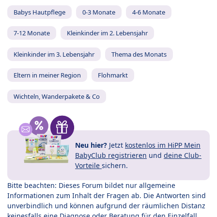
Babys Hautpflege
0-3 Monate
4-6 Monate
7-12 Monate
Kleinkinder im 2. Lebensjahr
Kleinkinder im 3. Lebensjahr
Thema des Monats
Eltern in meiner Region
Flohmarkt
Wichteln, Wanderpakete & Co
Neu hier?
Jetzt
kostenlos im HiPP Mein
BabyClub registrieren
und
deine Club-
Vorteile
sichern.
Bitte beachten: Dieses Forum bildet nur allgemeine
Informationen zum Inhalt der Fragen ab. Die Antworten sind
unverbindlich und können aufgrund der räumlichen Distanz
keinesfalls eine Diagnose oder Beratung für den Einzelfall