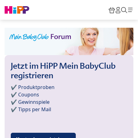
Skip to main content
Warenkor
HiPP M
Such
Jetzt im HiPP Mein BabyClub
registrieren
✔️ Produktproben
✔️ Coupons
✔️ Gewinnspiele
✔️ Tipps per Mail