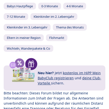
Babys Hautpflege
0-3 Monate
4-6 Monate
7-12 Monate
Kleinkinder im 2. Lebensjahr
Kleinkinder im 3. Lebensjahr
Thema des Monats
Eltern in meiner Region
Flohmarkt
Wichteln, Wanderpakete & Co
Neu hier?
Jetzt
kostenlos im HiPP Mein
BabyClub registrieren
und
deine Club-
Vorteile
sichern.
Bitte beachten: Dieses Forum bildet nur allgemeine
Informationen zum Inhalt der Fragen ab. Die Antworten sind
unverbindlich und können aufgrund der räumlichen Distanz
keinesfalls eine Diagnose oder Beratung für den Einzelfall