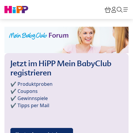
Skip to main content
Warenkor
HiPP M
Such
Jetzt im HiPP Mein BabyClub
registrieren
✔️ Produktproben
✔️ Coupons
✔️ Gewinnspiele
✔️ Tipps per Mail