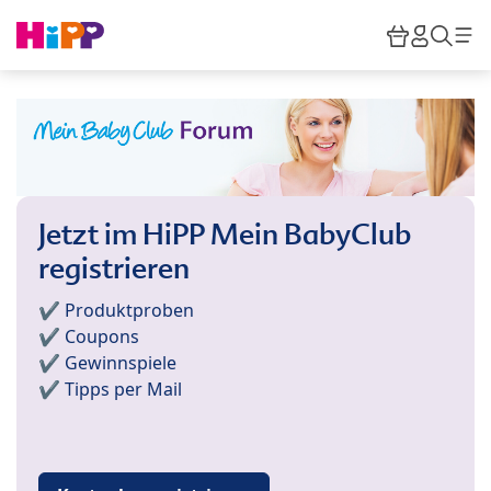
Skip to main content
Warenkor
HiPP M
Such
Jetzt im HiPP Mein BabyClub
registrieren
✔️ Produktproben
✔️ Coupons
✔️ Gewinnspiele
✔️ Tipps per Mail