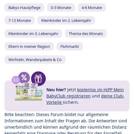
Babys Hautpflege
0-3 Monate
4-6 Monate
7-12 Monate
Kleinkinder im 2. Lebensjahr
Kleinkinder im 3. Lebensjahr
Thema des Monats
Eltern in meiner Region
Flohmarkt
Wichteln, Wanderpakete & Co
Neu hier?
Jetzt
kostenlos im HiPP Mein
BabyClub registrieren
und
deine Club-
Vorteile
sichern.
Bitte beachten: Dieses Forum bildet nur allgemeine
Informationen zum Inhalt der Fragen ab. Die Antworten sind
unverbindlich und können aufgrund der räumlichen Distanz
keinesfalls eine Diagnose oder Beratung für den Einzelfall