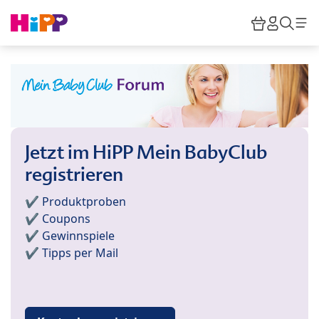
Skip to main content
Warenkor
HiPP M
Such
Jetzt im HiPP Mein BabyClub
registrieren
✔️ Produktproben
✔️ Coupons
✔️ Gewinnspiele
✔️ Tipps per Mail