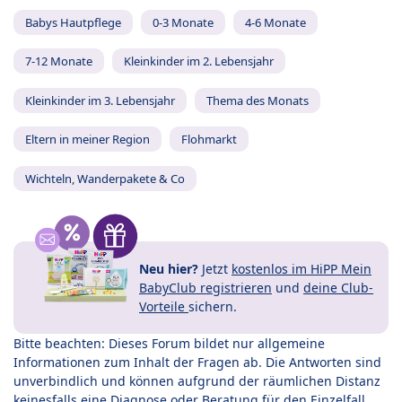
Babys Hautpflege
0-3 Monate
4-6 Monate
7-12 Monate
Kleinkinder im 2. Lebensjahr
Kleinkinder im 3. Lebensjahr
Thema des Monats
Eltern in meiner Region
Flohmarkt
Wichteln, Wanderpakete & Co
Neu hier?
Jetzt
kostenlos im HiPP Mein
BabyClub registrieren
und
deine Club-
Vorteile
sichern.
Bitte beachten: Dieses Forum bildet nur allgemeine
Informationen zum Inhalt der Fragen ab. Die Antworten sind
unverbindlich und können aufgrund der räumlichen Distanz
keinesfalls eine Diagnose oder Beratung für den Einzelfall