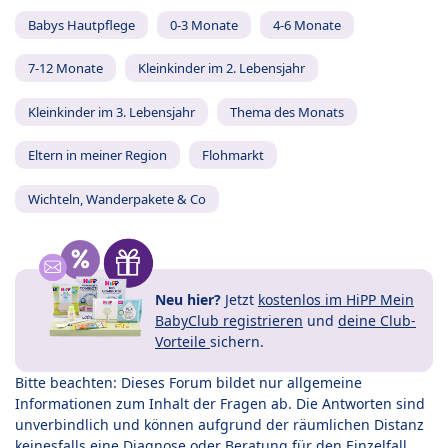
Babys Hautpflege
0-3 Monate
4-6 Monate
7-12 Monate
Kleinkinder im 2. Lebensjahr
Kleinkinder im 3. Lebensjahr
Thema des Monats
Eltern in meiner Region
Flohmarkt
Wichteln, Wanderpakete & Co
Neu hier?
Jetzt
kostenlos im HiPP Mein
BabyClub registrieren
und
deine Club-
Vorteile
sichern.
Bitte beachten: Dieses Forum bildet nur allgemeine
Informationen zum Inhalt der Fragen ab. Die Antworten sind
unverbindlich und können aufgrund der räumlichen Distanz
keinesfalls eine Diagnose oder Beratung für den Einzelfall