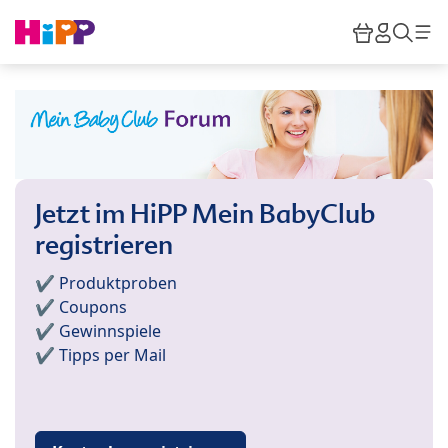
Skip to main content
Warenkor
HiPP M
Such
Jetzt im HiPP Mein BabyClub
registrieren
✔️ Produktproben
✔️ Coupons
✔️ Gewinnspiele
✔️ Tipps per Mail