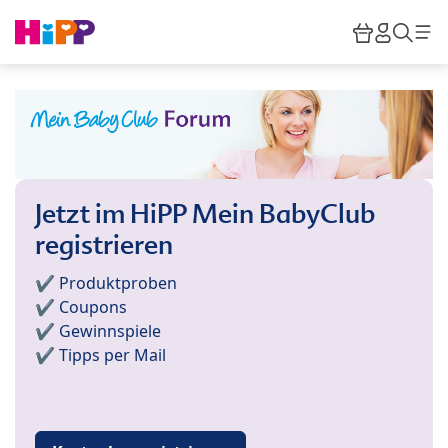
Skip to main content
Warenkor
HiPP M
Such
Jetzt im HiPP Mein BabyClub
registrieren
✔️ Produktproben
✔️ Coupons
✔️ Gewinnspiele
✔️ Tipps per Mail