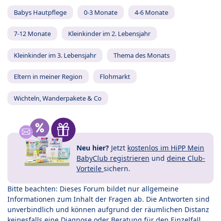
Babys Hautpflege
0-3 Monate
4-6 Monate
7-12 Monate
Kleinkinder im 2. Lebensjahr
Kleinkinder im 3. Lebensjahr
Thema des Monats
Eltern in meiner Region
Flohmarkt
Wichteln, Wanderpakete & Co
Neu hier?
Jetzt
kostenlos im HiPP Mein
BabyClub registrieren
und
deine Club-
Vorteile
sichern.
Bitte beachten: Dieses Forum bildet nur allgemeine
Informationen zum Inhalt der Fragen ab. Die Antworten sind
unverbindlich und können aufgrund der räumlichen Distanz
keinesfalls eine Diagnose oder Beratung für den Einzelfall