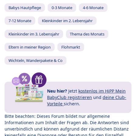
Babys Hautpflege
0-3 Monate
4-6 Monate
7-12 Monate
Kleinkinder im 2. Lebensjahr
Kleinkinder im 3. Lebensjahr
Thema des Monats
Eltern in meiner Region
Flohmarkt
Wichteln, Wanderpakete & Co
Neu hier?
Jetzt
kostenlos im HiPP Mein
BabyClub registrieren
und
deine Club-
Vorteile
sichern.
Bitte beachten: Dieses Forum bildet nur allgemeine
Informationen zum Inhalt der Fragen ab. Die Antworten sind
unverbindlich und können aufgrund der räumlichen Distanz
keinesfalls eine Diagnose oder Beratung für den Einzelfall