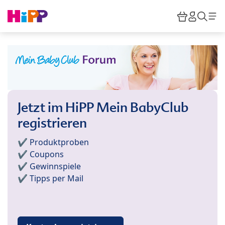
Skip to main content
Warenkor
HiPP M
Such
Jetzt im HiPP Mein BabyClub
registrieren
✔️ Produktproben
✔️ Coupons
✔️ Gewinnspiele
✔️ Tipps per Mail