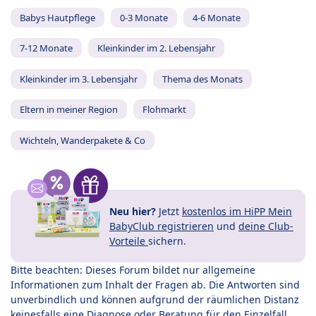
Babys Hautpflege
0-3 Monate
4-6 Monate
7-12 Monate
Kleinkinder im 2. Lebensjahr
Kleinkinder im 3. Lebensjahr
Thema des Monats
Eltern in meiner Region
Flohmarkt
Wichteln, Wanderpakete & Co
Neu hier?
Jetzt
kostenlos im HiPP Mein
BabyClub registrieren
und
deine Club-
Vorteile
sichern.
Bitte beachten: Dieses Forum bildet nur allgemeine
Informationen zum Inhalt der Fragen ab. Die Antworten sind
unverbindlich und können aufgrund der räumlichen Distanz
keinesfalls eine Diagnose oder Beratung für den Einzelfall