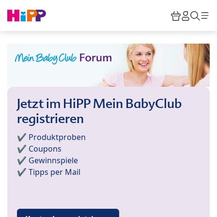
Skip to main content
Warenkor
HiPP M
Such
Jetzt im HiPP Mein BabyClub
registrieren
✔️ Produktproben
✔️ Coupons
✔️ Gewinnspiele
✔️ Tipps per Mail