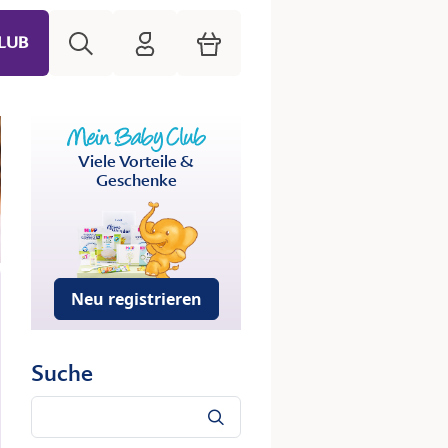
Suche
HiPP Mein Babyclub
Warenkorb
LUB
Viele Vorteile &
Geschenke
Neu registrieren
Suche
Suche