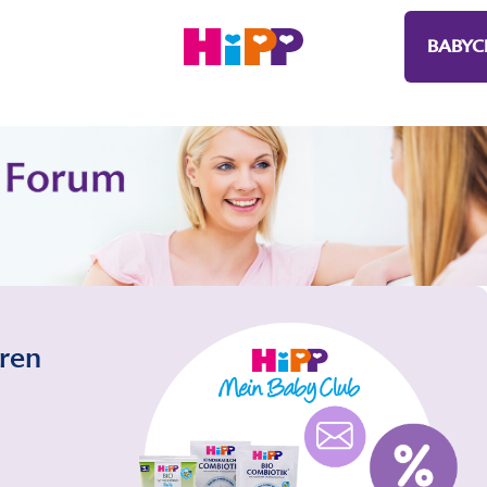
BABYC
eren