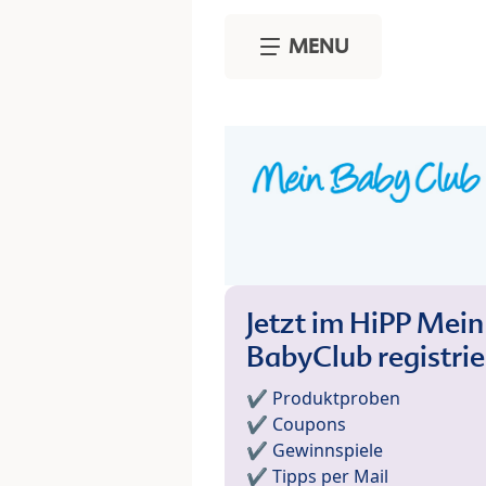
Skip to main content
MENU
Jetzt im HiPP Mein
BabyClub registri
✔️ Produktproben
✔️ Coupons
✔️ Gewinnspiele
✔️ Tipps per Mail