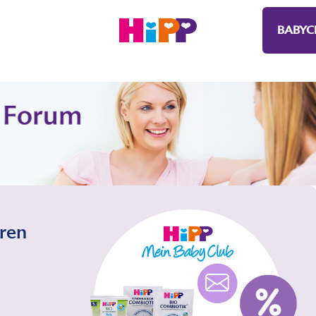
BABYC
eren