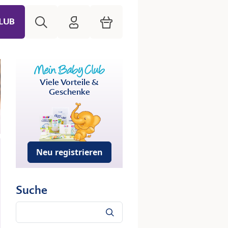
Suche
HiPP Mein Babyclub
Warenkorb
LUB
Viele Vorteile &
Geschenke
Neu registrieren
Suche
Suche